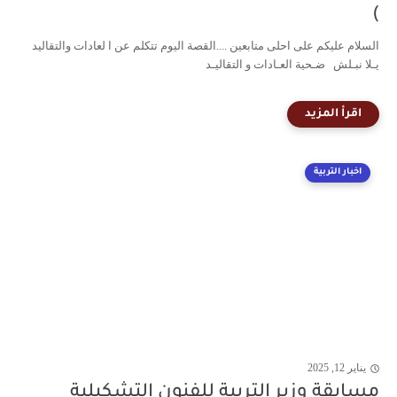
)
السلام عليكم على احلى متابعين ....القصة اليوم تتكلم عن ا لعادات والتقاليد
يـلا نبـلش ضـحية العـادات و التقاليـد
اخبار التربية
يناير 12, 2025
مسابقة وزير التربية للفنون التشكيلية