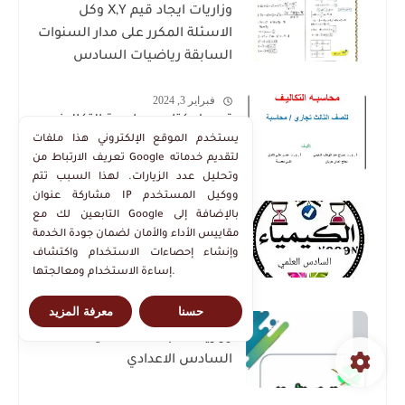
وزاريات ايجاد قيم X,Y وكل
الاسئلة المكرر على مدار السنوات
السابقة رياضيات السادس
العلمي للاستاذ حيدر وليد
فبراير 3, 2024
تحميل كتاب محاسبة التكاليف
يستخدم الموقع الإلكتروني هذا ملفات
للصف الثالث تجاري قسم
تعريف الارتباط من Google لتقديم خدماته
محاسبة
وتحليل عدد الزيارات. لهذا السبب تتم
مشاركة عنوان IP ووكيل المستخدم
سبتمبر 6, 2025
التابعين لك مع Google بالإضافة إلى
الدرجة الكاملة في الكيمياء!
مقاييس الأداء والأمان لضمان جودة الخدمة
الأسئلة الوزارية (2015-2025) مع
وإنشاء إحصاءات الاستخدام واكتشاف
الأجوبة النموذجية للسادس
إساءة الاستخدام ومعالجتها.
العلمي حملها الان بصيغة PDF
حسنا
معرفة المزيد
أغسطس 23, 2025
وزاريات الابحاث اسلامية
السادس الاعدادي