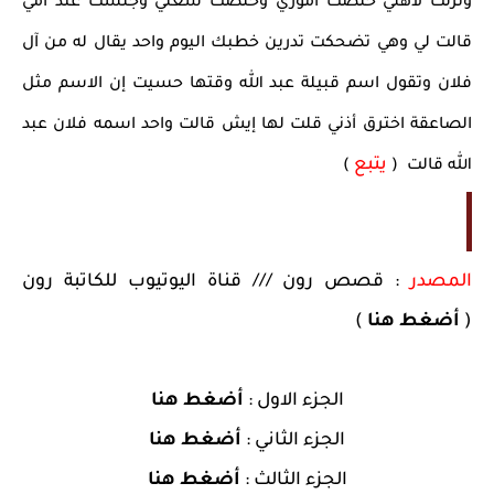
ونزلت لأهلي خلصت أموري وخلصت شغلي وجلست عند أمي
قالت لي وهي تضحكت تدرين خطبك اليوم واحد يقال له من آل
فلان وتقول اسم قبيلة عبد الله وقتها حسيت إن الاسم مثل
الصاعقة اخترق أذني قلت لها إيش قالت واحد اسمه فلان عبد
يتبع
الله قالت (
)
المصدر
: قصص رون /// قناة اليوتيوب للكاتبة رون
(
أضغط هنا
)
الجزء الاول :
أضغط هنا
الجزء الثاني :
أضغط هنا
الجزء الثالث :
أضغط هنا