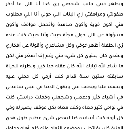
ويظهر فيني جانب شخصي زي كذا أنا اللي ما أذكر
طفولتي ومراهقتي زي البنات اللي حولي أنا اللي مطلوب
مني أكون قوية وأكون صامدة وأتحمل مواقف وأكون
مسؤولة عن اللي حولي فجأة حبيت وأنا حبيت كنت عنده
زي الطفلة أظهر خوفي وكل مشاعري وأقولة عن أفكاري
وعقدي كان يحتوي كل شيء مني رغم إنه أصغر مني لكن
ما شاء الله تبارك الله كان عقله جدا كبير ونظرته للحياة
سابقته ستين سنة قدام كنت أرمي كل حملي عليه
ويخفف عليا ويخفف عني ويهون الدنيا في عيني ساعدني
في أشياء كثير ودعمني وشجعني وكملت دراستي كنت
في نواحي كثير معاه وكنت معاه بكل موقف يصير له وفي
كل أزمة كنت أسانده كنا لبعض شيء عظيم طول هذي
الفترة كان يفاتحني بموضوع الزواج وإنه كلم أهله وحاول