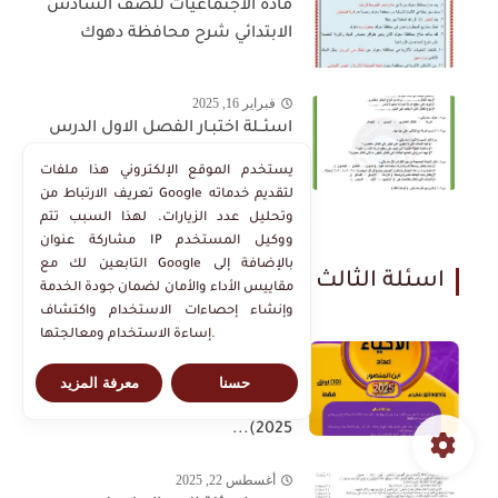
مادة الاجتماعيات للصف السادس
الابتدائي شرح محافظة دهوك
فبراير 16, 2025
اسئــلة اختبـار الفصل الاول الدرس
الثاني / التكاثر الخضري...
يستخدم الموقع الإلكتروني هذا ملفات
تعريف الارتباط من Google لتقديم خدماته
وتحليل عدد الزيارات. لهذا السبب تتم
مشاركة عنوان IP ووكيل المستخدم
التابعين لك مع Google بالإضافة إلى
اسئلة الثالث متوسط
مقاييس الأداء والأمان لضمان جودة الخدمة
وإنشاء إحصاءات الاستخدام واكتشاف
إساءة الاستخدام ومعالجتها.
سبتمبر 5, 2025
النجاح مضمون! مرشحات الأحياء
حسنا
معرفة المزيد
المجانية لثالث متوسط (دور ثاني
2025)...
أغسطس 22, 2025