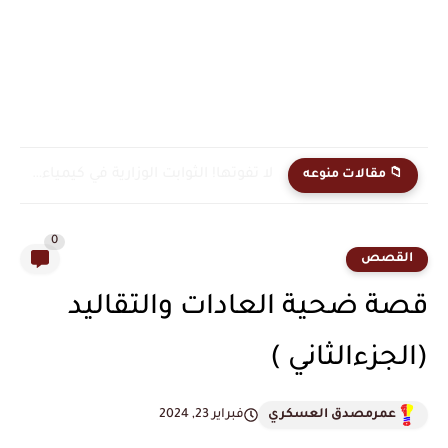
لا تفوتها! الثوابت الوزارية في كيمياء السادس العلمي: الأسئلة الأكثر...
📁 مقالات منوعه
0
القصص
قصة ضحية العادات والتقاليد
(الجزءالثاني )
عمرمصدق العسكري
فبراير 23, 2024