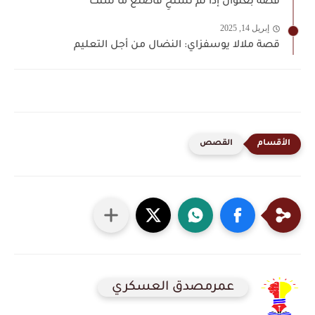
قصه بعنوان إذا لم تستحِ فاصنَعْ ما شئتَ
إبريل 14, 2025
قصة ملالا يوسفزاي: النضال من أجل التعليم
القصص
عمرمصدق العسكري