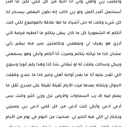
وأغضب ربي وأهلي وإني أنا أحبه من كل قلبي لكن ما أقدر
أستحمل أقدر أكمل ولو ربي كاتب إنه نكون البعض بيسخر لنا
كل شيء وقلت له حتى أشياء ما لها علاقة بالموضوع لكني كنت
أتكلم له الشعوريا كل ما كان يبغى يتكلم ما أعطيه فرصة لأني
أدري هو يعرف لي ويفهمني وبكلمتين بس منه بيغير رأيي
عشان كذا ما تركته يتكلم وصرت أنا أتكلم وأبكي وهو يسمعني
ويبكي وساكت وقلت له لو تبغاني بتنا كذا وهذا رقم أبويا وسوي
اللي تقدر عليه أنا ما بقدر أواجه أهلي وغير كذا ما عندي وقفلت
الجوال وبلكته بعدها مرت الأيام ثقيلة ثقيلة على صدري ثقل ما
يعلم فيه إلا رب السماوات والأرض نزل وزني كثير وكنت بس
أدعي أدعي وأبكي كنت أدعي من كل قلبي أدعي ربي يصبرني
ويختار لي اللي فيه الخير لي صحيت من النوم في يوم من الأيام