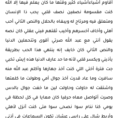
أقاوم أشياءأشياء كثير وقتها ما كان يعلم فيها إلا الله
كنت مقسومة نصفين نصف قلبي يحب ذا الإنسان
ومتعلق فيه ومرتاح له ويبغاه بالحلال والنص الثاني أحب
أهلي وأخاف أخسرهم وأخيب ثقتهم فيني عقلي كان نصه
يقول أنتي مع عبد الله صرتي أقوى وتتحملين الدنيا
والنص الثاني كان خايف إنه ينتهي هذا الحب بطريقة
يأذيني ويكسر قلبي لأنه ما حد عارف الدنيا هذه إيش تخبي
جت فترة أختي اللي كنت آخذ جهازها وأكلم عبد الله منه
سافرت وما عاد قدرت آخذ جوال أمي وطولت ما كلمتها
واشتقت له حاولت وحاولت لين ما خفت جوال بالدس
وصرت أتواصل معاه حرفيا كان معايا في كل لحظة في
يومي كنا ننام سوا نصحى سوا متى كنت أنزل لأهلي
وأربط شال على راسي عشان تكون السماعات في أذني