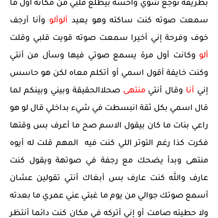
بطريقة توجع شوي وأحسه بيطلع قلبي من مكانه أول ما
سمعت صوته كنت ساكته وهو يعيد
ألوألو
وأنا أرجف
خوف وفرحة إني أخيرا سمعت صوته قويت قلبي وقلت
ألو
وكانت أول مرة يسمع صوتي فيها وسأل من أنتي
وكنت خايفة أقول اسمي أو أتكلم معاه لكن هو حاسس
إني
أنا
وقال أنتي
منتهى
صحلاالحقيقة وبيني وبينكم لما
قال اسمي بكل ثقة انبسطت في شيء بداخلي قال لو هو
راعي بنات ما كان بيقول الاسم صح ما أعرف بس وقتها
فكرت كذا رغم التوتر اللي كنت فيه المهم قلت له أيوه
منتهى وبدأ يضحك مع رجفة في صوتهة ويقول كنت
عارف والله كنت عارف بس أبغاك أنتي تقولين عشان
أسمع صوتك جوالي من يوم ما غبتي عني عمري ما بعدته
ولا حطيته صامت أو إني أتركه في مكان كنت دائما أنتظر