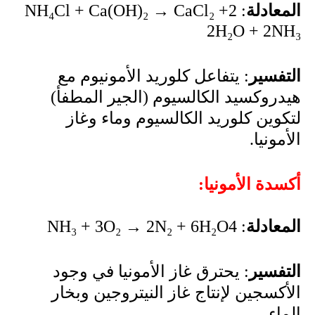
المعادلة
: 2
NH₄Cl + Ca(OH)₂ → CaCl₂ +
2H₂O + 2NH₃
التفسير
: يتفاعل كلوريد الأمونيوم مع
هيدروكسيد الكالسيوم (الجير المطفأ)
لتكوين كلوريد الكالسيوم وماء وغاز
الأمونيا.
أكسدة الأمونيا:
المعادلة
: 4
NH₃ + 3O₂ → 2N₂ + 6H₂O
التفسير
: يحترق غاز الأمونيا في وجود
الأكسجين لإنتاج غاز النيتروجين وبخار
الماء.