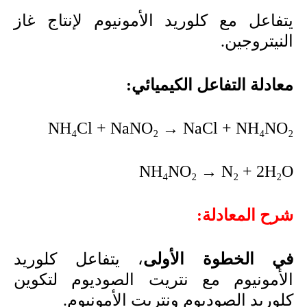
يتفاعل مع كلوريد الأمونيوم لإنتاج غاز
النيتروجين.
معادلة التفاعل الكيميائي:
NH₄Cl + NaNO₂ → NaCl + NH₄NO₂
NH₄NO₂ → N₂ + 2H₂O
شرح المعادلة:
في الخطوة الأولى
، يتفاعل كلوريد
الأمونيوم مع نتريت الصوديوم لتكوين
كلوريد الصوديوم ونتريت الأمونيوم.