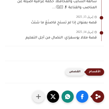
سالفة الشايب والمحافظ: حكمة عراقية أصيلة عن
المناصب والقناعة 👴🏻🤔...
إبريل 15, 2025
قصه بعنوان إذا لم تستحِ فاصنَعْ ما شئتَ
إبريل 14, 2025
قصة ملالا يوسفزاي: النضال من أجل التعليم
القصص