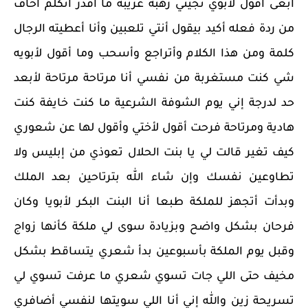
أبغى أقول لأبوي تجيني رهبة غريبة ما أقدر أتكلم أخاف
من ردة فعله أكيد بيقول أنتي تلعبين وأنا أعطيته الرجال
كلمة ومن هذا الكلام وأتراجع وأسحب وما أقول لأبويه
شي كنت مستغربة من نفسي أنا مرتاحة مرتاحة لأبعد
حد لدرجة إني يوم الشوفة الشرعية ما كنت خايفة كنت
هادية ومرتاحة فرحت أقول لأختي وأقول لها عن شعوري
كيف تغير قالت لي يا بنت الحلال تعوذي من إبليس ولا
تطاوعين نفسك وإن شاء الله بترتاحين بعد الملك
وبدأت أتجهز للملكة طبعا أنا البنت البكر لأبويا وكان
فرحان بشكل واضح وبزيادة سوى لي ملكة كأنها زواج
وقبل يوم الملكة بأسبوعين بدأ شعري يتساقط بشكل
مخيف حتى اللي جات تسوي شعري ما عرفت تسوي لي
تسريحة زين والله إني أنا اللي سويتها لنفسي أضافري