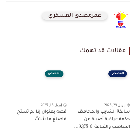
عمرمصدق العسكري
مقالات قد تهمك
القصص
القصص
إبريل 29, 2025
إبريل 15, 2025
سالفة الشايب والمحافظ:
قصه بعنوان إذا لم تستحِ
حكمة عراقية أصيلة عن
فاصنَعْ ما شئتَ
المناصب والقناعة 👴🏻🤔...