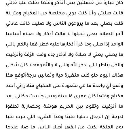
كان عبارة عن خصلتين بس أتذكر وقتها دخلت عليا خالتي
قالت صليتي وأنا كنت دوبي مخلصة من المكياج ومتزينة
قلت بصلي بعد ما يروحون الناس ولا صليت كانت عادتي
أأخر الصلاة يعني تخيلوا لا قالت أذكار ولا صلاة أساسا
الواحد إذا صلى وما قرأ أذكارها عليه خطر فما بالكم باللي
ما يصلي يعني لا صلاة ولا أذكار جاء وقت الزفة وأنزفيت
والكل يناظر اللي يذكر الله واللي لا والله وفعلا كان شكلي
هذاك اليوم حلو كنت متغيرة مية وثمانين درجةأتوقع هذا
وضع أي واحدة ما هي متعودة على المكياج فنادر إني أحط
مكياج وقتها كان عمري ١٨ سنة وبس جلست مكاني بعد
ما أنزفيت وتقوم بين الحريم هوشة ومضاربة تطقوا
لدرجة إن الرجال دخلوا علينا وهذا الشيء اللي خرب عليا
يوم الملكة بكيت من القهر أصلا الناس ما صار عندها