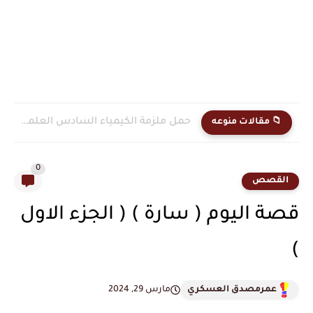
حمل ملزمة الكيمياء السادس العلمي الجزء الاول PDF للاستاذ هاشم...
📁 مقالات منوعه
0
القصص
قصة اليوم ( سارة ) ( الجزء الاول
)
عمرمصدق العسكري
مارس 29, 2024