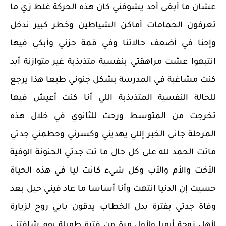
عشان ما أبغى أحد يشوفني كان هذه الحركة غلط زي ما
تعرفون الحمامات أماكن الشياطين وخطر كبير ندخل
وإحنا في أضعف حالاتنا وفي قمة حزني وأبكي فيها
انتبهوا عشت مراهقتي بنفسية متذبذبة غير متوازنة أبد
كنت مشاغبة في المدرسة بشكل جنوني طبعا هذا يرجع
للحالة النفسية المتذبذبة اللي أنا كنت أعيش فيها
تخرجت من المتوسط ورحت للثانوي في خلال هذه
المرحلة جاني الخبر إللي يهديني وكسرني وحطمني جدتي
ماتت الحمد لله على كل حال ما تت جدتي الحنونة الوفية
الأخت والأم والأب وكل شيء كانت ليا في هذه الحياة
حسيت إن الدنيا انتهت وأنا أساسا ما عاد فيني حيل بعد
وفاة جدتي بفترة بدل الخطاب يدقون بابي روح لزيارة
لأهل زوجة أبويا ولأول مرة من فترة طويلة يوم شافتني