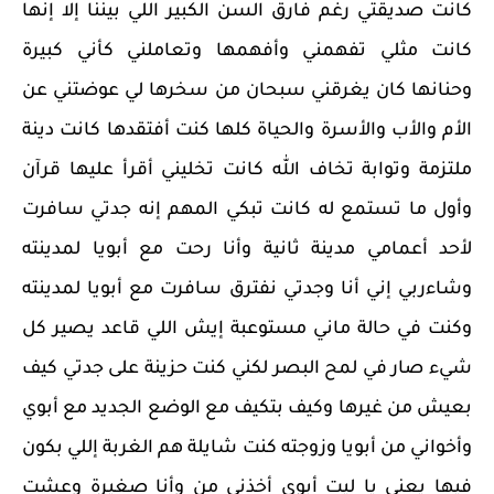
كانت صديقتي رغم فارق السن الكبير اللي بيننا إلا إنها
كانت مثلي تفهمني وأفهمها وتعاملني كأني كبيرة
وحنانها كان يغرقني سبحان من سخرها لي عوضتني عن
الأم والأب والأسرة والحياة كلها كنت أفتقدها كانت دينة
ملتزمة وتوابة تخاف الله كانت تخليني أقرأ عليها قرآن
وأول ما تستمع له كانت تبكي المهم إنه جدتي سافرت
لأحد أعمامي مدينة ثانية وأنا رحت مع أبويا لمدينته
وشاءربي إني أنا وجدتي نفترق سافرت مع أبويا لمدينته
وكنت في حالة ماني مستوعبة إيش اللي قاعد يصير كل
شيء صار في لمح البصر لكني كنت حزينة على جدتي كيف
بعيش من غيرها وكيف بتكيف مع الوضع الجديد مع أبوي
وأخواني من أبويا وزوجته كنت شايلة هم الغربة إللي بكون
فيها يعني يا ليت أبوي أخذني من وأنا صغيرة وعشت