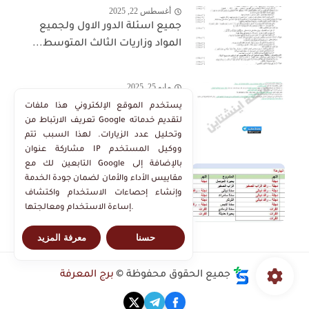
أغسطس 22, 2025
جميع اسئلة الدور الاول ولجميع
المواد وزاريات الثالث المتوسط...
مايو 25, 2025
وزاريات اهم الفراغات و الصح
يستخدم الموقع الإلكتروني هذا ملفات
والخطأ في منهج الاجتماعيات
تعريف الارتباط من Google لتقديم خدماته
وتحليل عدد الزيارات. لهذا السبب تتم
الثالث...
مشاركة عنوان IP ووكيل المستخدم
التابعين لك مع Google بالإضافة إلى
مايو 25, 2025
مقاييس الأداء والأمان لضمان جودة الخدمة
اضمن 10 درجات بالسؤال انسب
وإنشاء إحصاءات الاستخدام واكتشاف
المشاريع لانهارها الاجتماعيات
إساءة الاستخدام ومعالجتها.
الثالث المتوسط...
حسنا
معرفة المزيد
جميع الحقوق محفوظة ©
برج المعرفة