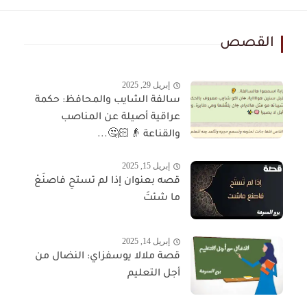
القصص
إبريل 29, 2025
سالفة الشايب والمحافظ: حكمة
عراقية أصيلة عن المناصب
والقناعة 👴🏻🤔...
إبريل 15, 2025
قصه بعنوان إذا لم تستحِ فاصنَعْ
ما شئتَ
إبريل 14, 2025
قصة ملالا يوسفزاي: النضال من
أجل التعليم