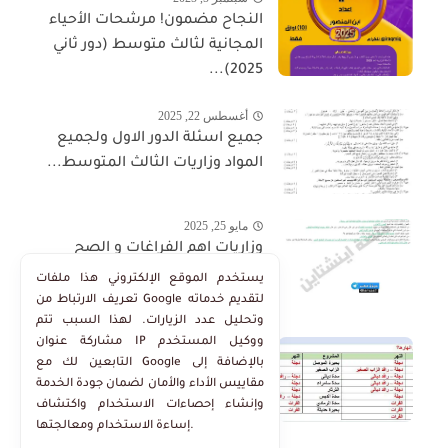
النجاح مضمون! مرشحات الأحياء
المجانية لثالث متوسط (دور ثاني
2025)...
أغسطس 22, 2025
جميع اسئلة الدور الاول ولجميع
المواد وزاريات الثالث المتوسط...
مايو 25, 2025
وزاريات اهم الفراغات و الصح
والخطأ في منهج الاجتماعيات
يستخدم الموقع الإلكتروني هذا ملفات
الثالث...
تعريف الارتباط من Google لتقديم خدماته
وتحليل عدد الزيارات. لهذا السبب تتم
مشاركة عنوان IP ووكيل المستخدم
مايو 25, 2025
التابعين لك مع Google بالإضافة إلى
اضمن 10 درجات بالسؤال انسب
مقاييس الأداء والأمان لضمان جودة الخدمة
المشاريع لانهارها الاجتماعيات
وإنشاء إحصاءات الاستخدام واكتشاف
الثالث المتوسط...
إساءة الاستخدام ومعالجتها.