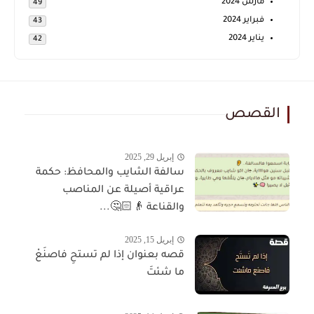
مارس 2024
49
فبراير 2024
43
يناير 2024
42
القصص
إبريل 29, 2025
سالفة الشايب والمحافظ: حكمة
عراقية أصيلة عن المناصب
والقناعة 👴🏻🤔...
إبريل 15, 2025
قصه بعنوان إذا لم تستحِ فاصنَعْ
ما شئتَ