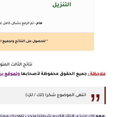
التنزيل
هام :
تم الرفع بشكل كامل ع
* للحصول على النتائج ولجميع
نتائج الثالث المت
ملاحظة :
جميع الحقوق محفوظة لأصحابها
ولموقع بر
انتهى الموضوع شكرا (لك / لكِ)
مهم
لك عزيزي الزائر الكريم شرفتنا ونحب تواجدك معنا