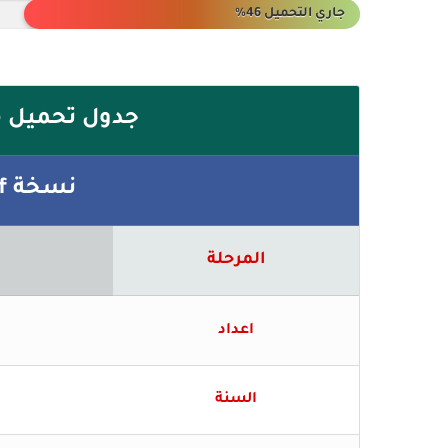
جاري التحميل 55%
جدول تحميل م
نسخة pdf كاملة مجانية
المرحلة
اعداد
السنة