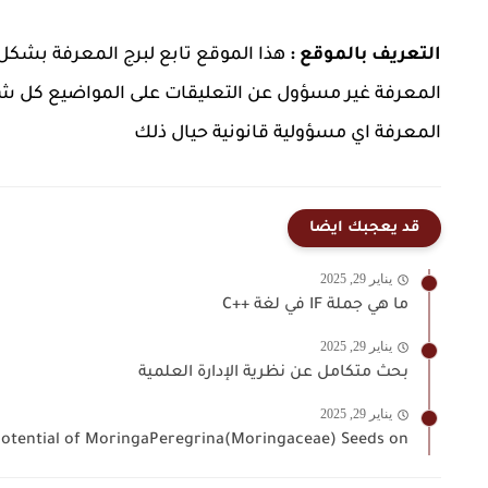
التعريف بالموقع :
هذا الموقع تابع لبرج المعرفة بشك
المعرفة غير مسؤول عن التعليقات على المواضيع كل ش
المعرفة اي مسؤولية قانونية حيال ذلك
قد يعجبك ايضا
يناير 29, 2025
ما هي جملة IF في لغة ++C
يناير 29, 2025
بحث متكامل عن نظرية الإدارة العلمية
يناير 29, 2025
Cytotoxic Potential of MoringaPeregrina(Moringaceae) Seeds on خط الخلايا السر