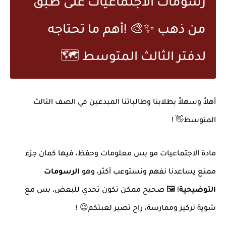
رسومات الاجتماعيات على طبق
من ذهب
! 🎨✨
أهم ما تحتاجه
لدفتر الثالث المتوسط
🗺️
أهلاً وسهلاً بطلابنا وطالباتنا المبدعين في الصف الثالث
المتوسط
! 👋
مادة الاجتماعيات مو بس معلومات وحفظ، فيها كمان جزء
ممتع يساعدنا نفهم ونستوعب أكثر، وهو
الرسومات
التوضيحية
! 🖼️
صحيح ممكن تكون تحدي للبعض، بس مع
شوية تركيز وممارسة، راح تصير لعبتكم
! 😉