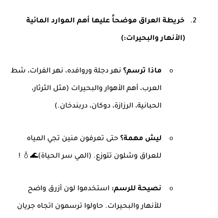
2.
خريطة العراق موضحاً عليها أهم الموارد المائية
(الأنهار والبحيرات
(:
o
ماذا ترسم؟
نهر دجلة وروافده، نهر الفرات، شط
العرب، أهم الأهوار والبحيرات (مثل الثرثار،
الحبانية، الرزازة، دوكان، دربندخان
(.
o
ليش مهمة؟
حتى تعرفون منين تجي المياه
للعراق وشلون تتوزع. (المي سر الحياة
! 💧🌊(
o
نصيحة للرسم
:
استخدموا لون أزرق واضح
للأنهار والبحيرات. حاولوا ترسمون اتجاه جريان