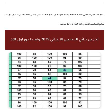
نتائج السادس الابتدائي 2025 محافظة واسط الدور الأول نتائج صف سادس ابتدائي 2025 تحميل ملف بي دي اف
لنتائج السادس الابتدائي pdf الوزارية رابط مباشرة
تحميل نتائج السادس الابتدائي 2025 واسط دور اول pdf