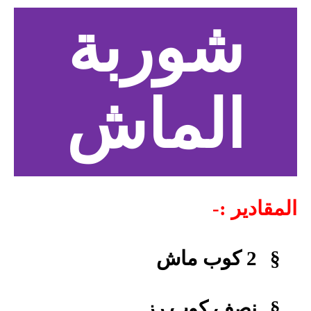
شوربة
الماش
المقادير :-
§
2 كوب ماش
§
نصف كوب رز