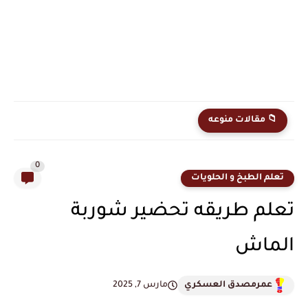
نتائج السادس الابتدائي 2025 محافظة النجف الدور الثاني نتائج صف...
📁 مقالات منوعه
0
تعلم الطبخ و الحلويات
تعلم طريقه تحضير شوربة
الماش
عمرمصدق العسكري
مارس 7, 2025