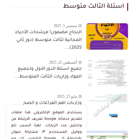
اسئلة الثالث متوسط
سبتمبر 5, 2025
النجاح مضمون! مرشحات الأحياء
المجانية لثالث متوسط (دور ثاني
2025)...
أغسطس 22, 2025
جميع اسئلة الدور الاول ولجميع
المواد وزاريات الثالث المتوسط...
مايو 25, 2025
وزاريات اهم الفراغات و الصح
والخطأ في منهج الاجتماعيات
يستخدم الموقع الإلكتروني هذا ملفات
الثالث...
تعريف الارتباط من Google لتقديم خدماته
وتحليل عدد الزيارات. لهذا السبب تتم
مشاركة عنوان IP ووكيل المستخدم
مايو 25, 2025
التابعين لك مع Google بالإضافة إلى