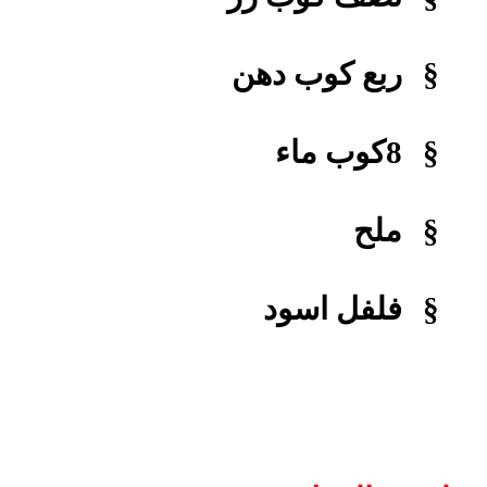
§
ربع كوب دهن
§
8كوب ماء
§
ملح
§
فلفل اسود