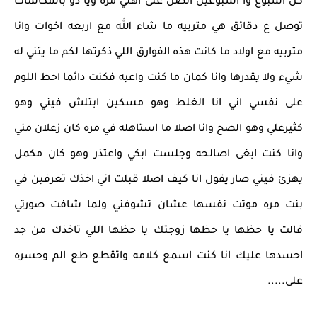
كل اسبوع وا اسبوعين اتصل على اهلي مره ويا دو بالمكالمات
توصل ع دقائق هي متربيه ما شاء الله مع اربعه اخوات وانا
متربيه مع اولاد ما كانت هذه الفوارق اللي ذكرتها لكم ما يتني له
شيء ولا يقدرها وانا كمان ما كنت واعيه فكنت دائما احط اللوم
على نفسي اني انا الغلط وهو مسكين ابتلش فيني وهو
كثيرعلي وهو الصح وانا اصلا ما استاهله في مره كان زعلان مني
وانا كنت ابغى اصالحه وجلست ابكي واعتذر وهو كان مكمل
يهزئ فيني صار يقول انا كيف اصلا قبلت اني اخذك تعرفين في
بنت مره موتت نفسها عشان تشوفني ولما شافت صورتي
قالت يا حظها يا حظها زوجتك يا حظها اللي تاخذك من جد
احسدها عليك انا كنت اسمع كلامه واتقطع طع الم وحسره
على.....