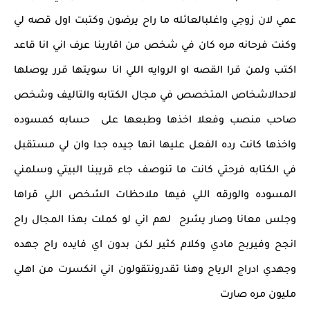
عمي لان زوجي واغلبالعائله ما راح يرضون وكتبت اول قصه لي
وكنت فرحانه مره كان في شخص من اقاربنا عرف اني انا قاعد
اكتب ولمن قرا القصه او الروايه اللي انا سويتها قرر يوصلها
لاحدالاشخاص المتخصص في مجال الكتابه والتاليف وشخص
صاحب منصب وفعلا اخذها وطبعها على حسابه كمسوده
واخذها كانت رده الفعل عليها انها جيده جدا وان لي مستقبل
في الكتابه فرحتي كانت ما تنوصف جاء قريبنا البيتي وسلمني
المسوده والورقه اللي فيها ملاحظات الشخص اللي قراها
وجلس معانا وصار يشرح لهم اني لو كملت بهذا المجال راح
انجح وفيربح مادي وكلام كثير لكن بدون اي فايده راح جهده
وجهدي ادراج الرياح وهنا تقدرونتقولون اني انكسرت من اهلي
مليون مره صارت