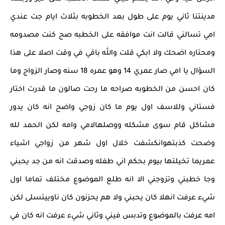
مدينتنا ثاني يوم على طول بعد الخطوبه بثلاث ايام جت عندي
امي تسالني قالت انت موافقه على الخطبه صح كنت مصدومه
ومحتاره اضحك ولا ابكي قلت والله باقي في وقت اصلا على هذا
السؤال يا امي صار عمري 14 وهو عمره 18 سنه وصار الزواج وما
كان احسن من الخطوبه صراحه ما رحت صالون ما قدرت اختار
فستاني وللاسف اول يوم ما كان زوجي واضح انه كان يدور
مشاكل قام سوى مشكله ووصلهالامي وامه لكن الحمد لله
وضحت كذبتهوانكشفت خلال اول شهر من زواجي اشياء
عمريما تخيلتها بيوم بحكم اني طفله وصدقت انه من جد يحبني
وجا خطبني وتزوجني الا انه طلع الموضوع مختلف تماما اول
شيء عرفت انهلا كان يحبني ولا هم يحزنون كان ناوييتسلى لكن
امه عرفت بالموضوع وتدبس فيني وثاني شيء عرفت انه كان في