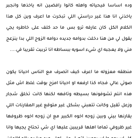
وده اساسا فيحياته واهله كانوا رافضين انه ياخذها وانجبر
ياخذني انا هذا غير دراستي اللي تبخرت ما اعرف وين كل هذا
الكلام الكل كان عارفه ترو بس ما حد كلف على خاطره يجي
يقول لي من هنا دخلت بدوامه جديده دوامه الزوج اللي بدا ينزعج
مني ولا يعجبه اي شيء اسويه ببساطه انا تربيت تقريبا في....
منطقه معزوله ما اعرف كيف اتصرف مع الناس احيانا يكون
صوتي عالي فجاه كذا ارفعه او احيانا امزح بوقت غلط اش مثل
هذه انتم تشوفونها بسيطه وتافهه لكنها كانت تخلق شجار
وزعل ثقيل وكانت تتعبني بشكل غير متوقع غير المقارنات اللي
يقارنها بيني وبين زوجه اخوه الكبير مع ان زوجه اخوه ظروفها
غير ظروفي تماما اهلها قريبين عليها اي شي تحتاج يجيها وانا