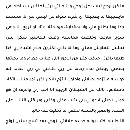
ما قرر ارجع لبيت اهل زوجي وانا حالتي يرثى لها لان ببساطه امي
مايعجبها ما يعجبها اي شيء سواء من لبسي مع انه محتشم
جدا وما يطلع مني ولا بمقدارشعره مثلا مثلا لو نروح انا وامي
سوبر ماركت وخلصت محاسبه وقلت للكاشير شكرا بس
تجلس تتهاوش معاي وما له داعي تكثرين كلام اشياء زي كذا
طبعا ذاكرتي حذفت كثير من الامور اللي صارت معاي وما ذكرتها
بقصتي ويمكن هذه رحمه من ربي علاقتي في ربي الحمد لله
كويسه ملتزمه بصلاتي واحاول التزم باذكار لكن تمر فترات اتخاذ
تاسلاعوذ بالله من الشيطان الرجيم انا احب ربي واعرف ان هو
كمان يحبني ادعو لي ربي يثبت عقلي وقلبي ويرزقني الثبات على
الصلاه والصبر بالنسبه لحلمي ما تخليت عنه حاليا
انا جاسه اكتب روايه جديده علاقتي بزوجي بعد تسع سنين زواج