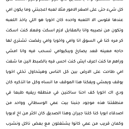
كل شيء حتى على اصغر الامور مثلا لعبه اعجبتني وما يكون امي
عندها فلوس الا اللعبه واحده كان اخويا هو اللي ياخذ اللعبه
وتكون من نصيبه وانا بالمقابل لازم اسكت وفعلا كنت اسكت
كر مره كنا في السوق انا وامي واخويا وامي رفضت تشتري لها
حاجه معينه قعد يصارخ ويبكيوامي تسحب فيه وانا امشي
وراهم ما كنت اعرف ايش كنت احس فيه بالضبط الين ما شفت
امي طاحت على الارض بين كل الناس وهيتحاول تخلي اخويا
يوقف ويمشي ويفكنا هذا الموقف ما انساه وكل ما اتذكره كان
ودي اك اخويا كف احنا ساكنين في منطقه ريفيه طبعا في
منطقتنا هذه موجود جنبنا بيت عمي الوسطاني وواحد من
اصدقاء ابويا كنا كلنا جيران وهذا الصديق كان اكثر من اخ لابويا
وكمان قريب من عمي كانوا يشتغلون مع بعض ناكل ونشرب