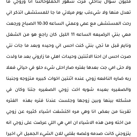
مليون سؤال بداخلي مرت شهور الحملوحالتنا انا وزوجي ما
تعدل منها ولا شيءتب يوم ميلاتي ما جا للمستشفى اتذكر اني
رحت المستشفى مع عمي وعمتي الساعه 10:30 الصباح ورجعت
معي بنتي الرضيعه الساعه 11 الليل كان راجع هو من الشغل
ونايم قبل ما تجي بنتي كنت احس اني وحيده وبعد ما جات نتي
صرت احس ان احنا الاثنتين وحيدات اهلي ما زاروني بعد ما ولدت
ولا حتى امي جت بعدها بفتره صار احلى شيء حلو في حياتي فعلا
ربه ضاره النافعه زوجي عنده اثنتين اخوات كبيره متزوجه وجنبنا
والصغيره بعيده شويه اخت زوجي الصغيره جتنا وكان في
مشكله بينها وبين زوجها وجلست عندنا فتره بهذه الفتره
تقربنا من بعض انا وهي مره اكتشفت اشياء كثيره عن زوجي
من اخته ومن هذه الاشياء ان امي هي اللي عرضت على زوجي انه
يتزوجني كانت صدمه وغصه بقلبي للان الشيء الجميل اني اخيرا