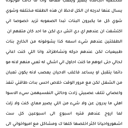
شخصيه الجامده يتغير ويلعب معاها واذا ما كانت موجوده
يسال عنها لدرجه ان الكل لاحظ ان هذه الطفله مختلفه وشوي
شوي كل ما يكبرون البنات تبدا الصعوبه تزيد خصوصا اني
اكتشفت ان عندهم اي دي اتش دي لكن ما احد كان متفهم ان
الطفلتين عندهم شيء اسمه كذا يشوفونه من الخارج بنات
طبيعيات لكن عندهم حركه ونشاطزائد وانا اللي كنت اعاني
لحالي حتى ابوهم ما كنت احاول اني اشكي له تعبي منهم لانه مو
دائما يتقبل او يساعد فاغلب الاحيان يعصب لانه يكون تعبان
من الشغل لكن مع مرور الوقت خلاص احس بدات طاقتي تنفذ
واعصابي تتلف عصبيتي زادت وحالتي النفسيهمن سيء الاسوا
اهلي ما يدرون عن ولا شيء من اللي يصير معاي كنت ولا زلت
لما اروح عندهم فتره اسبوع الى اسبوعين كل ست
اشهورواحيانا اكثر اخلصها كلها ك ومشاكل مع اميواخواني الى