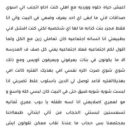
اعيش حياه حلوه وورديه مع اهلي كنت احاو اتجنب اني اسوي
صداقات لاني ما ابغى اي احد يعرف وضعي في البيت واني انا
فقط مجرد بنت كذابه ما لها اي شخصيه لكني كنت افشل لاني
بطبيعتي انا انسانه اجتماعيه كان تعاملي زين مع الكل ولما
اقول لكم اجتماعيه فعلا اجتماعيه يعني كل صف ف المدرسه
الا ما يكونون في بنات يعرفوني ويعرفون كويس ومع ذلك
شوي شوي صرت اكره نفسي امي بهذيك الفتره كانت امي
بهذيكالفتره قاعد توصل لي الدين باسلوب غلط تضربني اذا
لبست شويه شويه ضيق حتى في البيت كان لبسي كله واسع و
مو لعمري اصلايعني انا لسه طفله يا دوب عمري ثمانيه
تسعسنين لبستني الحجاب من ثاني ابتدائي طبعااحنا
بمجتمعنا بس حجاب ما عندنا نقاب ممكن تقولون ايش