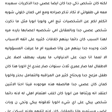
لكنه كان شخص ذكي جدا كان ايضا عصبي جدا الذكريات سعيده
معه في طفولتي لا تكاد تذكر صراحه ومع امي كمان خلوني شويه
اتكلم لكم عن الشخصيات تبع امي وابويا ابويا مثل ما ذكرت
شخص عصبي جدا وبالمقابل امي شخصيه اعصابها بارده مره
لهذا السبب كان دائما بينهم خلافات كثيره على اتفه الاسباب
كنت وحيده جدا بينهم من وانا صغيره ام ما عرفت المسؤوليه
الا لمما انا جيت على الدنياواب ما يعرف يعطف اصلا على
الاطفال لما صار عمري ثلاث سنوات صار عندي اخ اخويا هذا كان
طفل مزعج جدا ويحتاج كثير من المراقبه والتعامل بحذر واخويا
كمان كان عصبي جدا هالصفه هذه موجوده فينا احنا الاثنين
اعتقد انه ورثناها من ابويا كان اغلب اهتمام اهلي له لانه دائما
شخص يبكي على اي شيء اخويا تلاقونه يبكي وتجي ن وبات
غضب مستمره وانا بالمقابل كان لازم اتفهم ولازم اسكت على