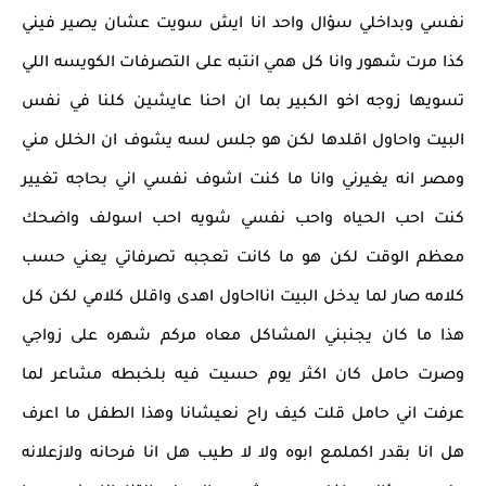
نفسي وبداخلي سؤال واحد انا ايش سويت عشان يصير فيني
كذا مرت شهور وانا كل همي انتبه على التصرفات الكويسه اللي
تسويها زوجه اخو الكبير بما ان احنا عايشين كلنا في نفس
البيت واحاول اقلدها لكن هو جلس لسه يشوف ان الخلل مني
ومصر انه يغيرني وانا ما كنت اشوف نفسي اني بحاجه تغيير
كنت احب الحياه واحب نفسي شويه احب اسولف واضحك
معظم الوقت لكن هو ما كانت تعجبه تصرفاتي يعني حسب
كلامه صار لما يدخل البيت انااحاول اهدى واقلل كلامي لكن كل
هذا ما كان يجنبني المشاكل معاه مركم شهره على زواجي
وصرت حامل كان اكثر يوم حسيت فيه بلخبطه مشاعر لما
عرفت اني حامل قلت كيف راح نعيشانا وهذا الطفل ما اعرف
هل انا بقدر اكملمع ابوه ولا لا طيب هل انا فرحانه ولازعلانه