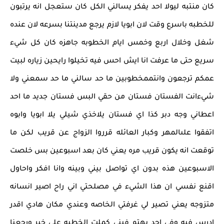
كان منتبه ليولا احد يفكر يسالني الكل كان ستعجل انه يرتبون
للخطبه باسرع وقت لان ابويا لازم يرجع مدينتنا بسرعه لان عنده
شغل وخلال اربع وخمس ايام الخطوبه جاهزه كان كل شيء
سريع حتى ما عرفت انا ايش احس فيه تخيلوا رايحين زياره لبيت
عمكم ترجعون وانتممخطوبين ما حد سالني ما حد سمعني ولا
شيءانت الفستان فستان من حقي البس فستان جديد ما احد
اعطاني وجه دبر كذا اي فستان يلاخذي شيلي يلا ابويا وابوه
اتفقوا علىالمهر وكبار العائله قرروا الزواج عن قريب لكن ما
توقعت انه يكون قريب مره يعني كان بعد اسبوعين بس خلصت
الاسبوعين هذه بدون اي تواصل بيني وبينه وانا افكر واحاول
اقنع نفسي ان هذا الشيء في مصلحتي اني راح اصير انسانه
متزوجه يعني تصير لي غرفتي الخاصه وعندي مكان هادي اقدر
ادرس فيه وفي احد يهتم فيني كملت الخطبه على خير ورجعنا