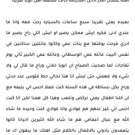
اهله عشان اقدر ادخل المدرسه كانت منطقه اهل ابويا تقريبا
بعيده يعني تقريبا سبع ساعات بالسياره رحت معه وانا ما
عندي ادنى فكره ايش ممكن يصير او ايش اللي راح يصير ما
ادري فرحت بوقتها مع بنات عمي وكانوا عائلتين ساكنين في
نفس البيت عائله عمي الوسطاني وعائله عمي الكبير ثاني يوم
تفاجات لما صحيت الصباح ان ابويا خلاني وراح ما قال لي ولا
شيء ولا فهمني حتى ليش انا هنا لحالي حط فلوس عند جدتي
وراح بكل بساطه في هذه السنه كنت فعلا احس اني يتيمه مع
ان كلنا اطفال يعني نركض ونلعب وهذا كل همنا لكن انا كنت
احس اني غير عنهم هم فوادي وانا فوادي كنت وحيده ما شاء
الله مع عيال اعمامي هم ما شاء الله كثيرين احيانا كانوا
يتعمدون ياذوني بالافعال بالكلام مثل اهلك ما يبغون ك ما