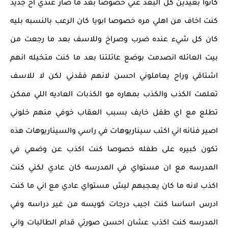
كانوا بعيدين كل البعد عني خصوصا بعد ما صار عندي اخ جديد
كنت اخاف من اهلي مره خصوصا ابويا كان الرعب بالنسبه بليه
كان كل شيء عنده ضرب وصراخ وللاسف بعد ما رجعت من
بيت العائله انصدمت بوضع عائلتنا بعد ما كنت متخيله انهم
اشتاقي وراح يعاملوني احسن لانهم فقدني لكن لا للاسف
تعلمت الكذب والكذب بمهاره مو الكذبات العاديه اللي ممكن
تطلع مع اي طفل خايف بسبب العقاب خوفي منهم خلوني
اصير فنانه اني اكتب سيناريوهات في راسي والسيناريوهات هذه
تكون كبيره على طفله خصوصا كنت اكذب عن وضعي في
المدرسه مع ان مستواي في المدرسه كان عادي لكني كنت
اكذب لانه ما كان يعجبهم ليش مستواي عادي مع اني ما كنت
ادرس اساسا كنت اجيب درجات كويسه من غير دراسه وفي
المدرسه كنت اكذب عشان احسن صورتي قدام الطالبات واني