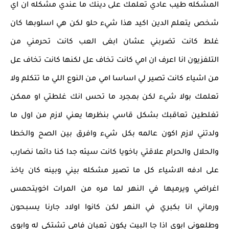
المشكله طيب عادي تعلمك على دينك ما عندي مشكله ان اي
شخص يتعلم الدين اكيد هذا شيء حلو لكن هي اسلوبها كان
غلط كانت تضربني عشان ابغى العب كانت تحرمني من
التلفزيون انا اعرف ان امي كانت تخاف عل لكنها كانت تخاف عل
من اشياء كانت تصير لي اساسا امي من النوع اللي ما تتكلم ولا
تعلمك بولا شيء لكن بمجرد ما تحس انك غلطتي او ممكن
تغلطين تعاقبك بشكل قاسي بنظرها يعني لازم من اول ما
ولدتني لازم اكون عالمه بكل شيء وافرق بين الصح والخطا
والحلال والحرام علاقتي باخويا كانت سيئه جدا كنا دائما نضارب
على ادفه الاشياء كل ما تصير مشكله بيني وبينه كان ياخذ
اغراضي ويرميها في النهر لما مره من المرات اخويتحمس
ورماني انا بكبري في النهر لكن كانوا اولاد جارنا يسبحون
وطلعوني ابوي اذا جا البيت يكون تعبان فامي تشتكي له وابوي