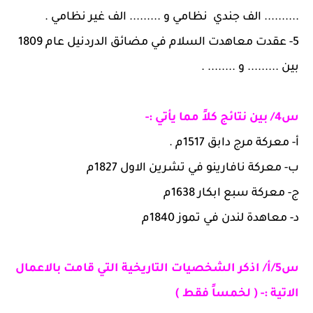
.......... الف جندي نظامي و ......... الف غير نظامي .
5-
عقدت معاهدت السلام في مضائق الدردنيل عام 1809
بين ......... و ........ .
س4/ بين نتائج كلاً مما يأتي :-
أ- معركة مرج دابق 1517م .
ب- معركة نافارينو في تشرين الاول 1827م
ج- معركة سبع ابكار 1638م
د- معاهدة لندن في تموز 1840م
س5/أ/ اذكر الشخصيات التاريخية التي قامت بالاعمال
الاتية :- ( لخمساً فقط )